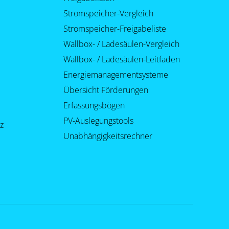
Stromspeicher-Vergleich
Stromspeicher-Freigabeliste
Wallbox- / Ladesäulen-Vergleich
Wallbox- / Ladesäulen-Leitfaden
Energiemanagementsysteme
Übersicht Förderungen
Erfassungsbögen
PV-Auslegungstools
z
Unabhängigkeitsrechner
Inhalt
1.
Du willst noch mehr
Expertenwissen hören?
2.
Links zum Abonnieren