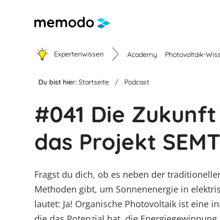
Expertenwissen
Academy
Photovoltaik-Wis
Du bist hier:
Startseite
Podcast
Academy
Photovoltaik-Wissen
Gewerbe-Wissen
Wärme-Wissen
E-Mobility
Werkzeuge
#041 Die Zukunft
das Projekt SEM
Live Webinare
Themenbereiche
Themenbereiche
Themenbereiche
Themenbereiche
Unterstützung für deinen Installateursa
Webinare mit Memodos
PV-Anlagen
Gewerbespeicher
Heizungs-Wärmepumpen
Wallbox
Übersicht Förderungen
Webinare mit Herstellern
Module
Großprojekte
Brauchwasser-Wärmepumpen
Ladestationen
Memodo-Vergleiche & Freigabelisten
Fragst du dich, ob es neben der traditionell
Heimspeicher
Heizstäbe
Erfassungsbögen
Methoden gibt, um Sonnenenergie in elektr
Wechselrichter
Infrarotheizsysteme
Wallbox- / Ladesäulen-Leitfaden
lautet: Ja! Organische Photovoltaik ist eine 
Unterkonstruktionen
PV-Auslegungstools
die das Potenzial hat, die Energiegewinnung 
Unabhängigkeitsrechner