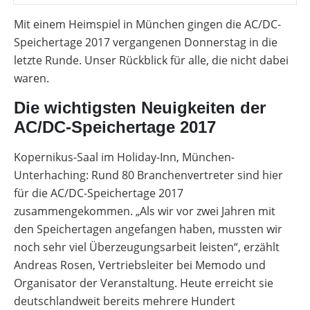
Leitfaden
Wärmepumpe
Mit einem Heimspiel in München gingen die AC/DC-
PV-
Voraussetzungen
Auslegungstools
Speichertage 2017 vergangenen Donnerstag in die
Wärmepumpe:
letzte Runde. Unser Rückblick für alle, die nicht dabei
Unabhängigkeitsrechner
Wirtschaftlichkeit
waren.
berechnen
Marktstammdatenregister
Die wichtigsten Neuigkeiten der
AC/DC-Speichertage 2017
Kopernikus-Saal im Holiday-Inn, München-
Unterhaching: Rund 80 Branchenvertreter sind hier
für die AC/DC-Speichertage 2017
zusammengekommen. „Als wir vor zwei Jahren mit
den Speichertagen angefangen haben, mussten wir
noch sehr viel Überzeugungsarbeit leisten“, erzählt
Andreas Rosen, Vertriebsleiter bei Memodo und
Organisator der Veranstaltung. Heute erreicht sie
deutschlandweit bereits mehrere Hundert