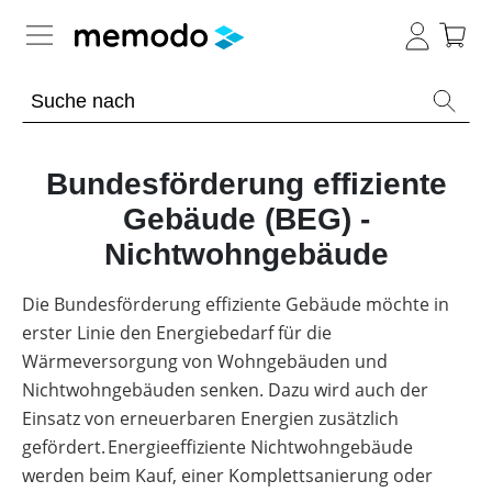
Expertenwissen
Academy
Bundesförderung effiziente
Gebäude (BEG) -
Photovoltaik-Wissen
Übersicht
Nichtwohngebäude
Live
Gewerbe-Wissen
Übersicht
Webinare
Die Bundesförderung effiziente Gebäude möchte in
Themenbereiche
Webinar
Wärme-Wissen
erster Linie den Energiebedarf für die
Übersicht
Übersicht
Archiv
Wärmeversorgung von Wohngebäuden und
Werkzeuge
PV-
Webinare
Themenbereiche
E-
E-Mobility
Anlagen
Nichtwohngebäuden senken. Dazu wird auch der
Übersicht
mit
Übersicht
Learning
Sonstiges
Memodos
Übersicht
Werkzeuge
Einsatz von erneuerbaren Energien zusätzlich
Gewerbespeicher
Module
Themenbereiche
Spezial
News
Übersicht
gefördert. Energieeffiziente Nichtwohngebäude
Webinare
Wissen
Übersicht
Produkt-
PV
Großprojekte
Übersicht
mit
Heimspeicher
Kataloge
Wiki
Werkzeuge
werden beim Kauf, einer Komplettsanierung oder
Heizungs-
Herstellern
Themenbereiche
Webinare