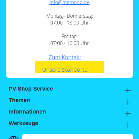
info@
memodo.de
Montag - Donnerstag:
07:00 - 18:00 Uhr
Freitag:
07:00 - 16:00 Uhr
Zum Kontakt
Unsere Standorte
PV-Shop Service
Academy
Themen
Expertenwissen
Wärmepumpe und PV
Informationen
Support
Sektorenkopplung
Unternehmen
Werkzeuge
FAQs
Lohnt sich ein Gewerbespeicher?
Hier findest du uns
Memodo Vergleiche & Freigabelisten
Photovoltaik-Wiki
Jobs