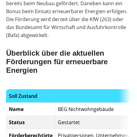
Podcast
Wärmepumpen
Gewerbespeicher-
bereits beim Neubau gefördert. Daneben kann ein
mit
Wechselrichter
Vergleiche
Unabhängigkeitsrechner
Wärmepumpen
Übersicht
Vergleich
Memodos
Werkzeuge
&
Welt
Wallbox
Bonus beim Einsatz erneuerbarer Energien erfolgen.
Brauchwasser-
Freigabelisten
Unterkonstruktionen
Sektorenkopplung
Werkzeuge
Wärmepumpen
Produkt-
Gewerbewechselrichter-
Die Förderung wird derzeit über die KfW (263) oder
Webinare
Ladestationen
Übersicht
Kataloge
Übersicht
Vergleich
mit
Förderübersicht
das Bundesamt für Wirtschaft und Ausfuhrkontrolle
Heizstäbe
Herstellern
Übersicht
Produkt-
Vergleiche
Wärmepumpen
Förderungen
(Bafa) abgewickelt.
Alle
Kataloge
Infrarotheizsysteme
&
Komplettservice
für
Werkzeuge
Unterstützung
Freigabelisten
Gewerbe-
entdecken
für
Wallbox-
Photovoltaik
PV-
Überblick über die aktuellen
deinen
/
Förderübersicht
Anlage
Installateursalltag
Ladesäulen-
mit
Alle
Förderungen für erneuerbare
Vergleich
Wärmepumpe
Werkzeuge
Alle
Energien
planen
entdecken
Werkzeuge
Übersicht
E-
entdecken
Förderungen
Mobilität
Faktoren
Förderung
für
Memodo-
die
Vergleiche
Wärmepumpen
Alle
Soll Zustand
&
Wahl
Werkzeuge
Freigabelisten
entdecken
Name
BEG Nichtwohngebäude
Lohnt
Erfassungsbögen
sich
eine
Status
Gestartet
Wallbox-
Luft-
/
Wasser-
Ladesäulen-
Förderberechtigte
Wärmepumpe
Privatpersonen, Unternehmen,