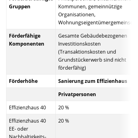
Leitfaden
Gruppen
Kommunen, gemeinnützige
Wärmepumpe
PV-
Voraussetzungen
Organisationen,
Auslegungstools
Wohnungseigentümergemeinscha
Wärmepumpe:
Unabhängigkeitsrechner
Wirtschaftlichkeit
berechnen
Förderfähige
Gesamte Gebäudebezogenen
Marktstammdatenregister
Komponenten
Investitionskosten
Online-Shop
(Transaktionskosten und
Grundstückerwerb sind nicht
förderfähig)
Deutschland
Förderhöhe
Sanierung zum Effizienhaus
Privatpersonen
Effizienzhaus 40
20 %
Effizienzhaus 40
20 %
EE- oder
Nachhaltigkeits-