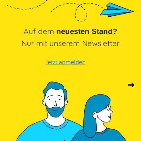
Luft-
/
Wasser-
Ladesäulen-
Wärmepumpe
Leitfaden
Wärmepumpe
PV-
Auf dem
neuesten Stand?
Voraussetzungen
Auslegungstools
Nur mit unserem Newsletter
Wärmepumpe:
Unabhängigkeitsrechner
Wirtschaftlichkeit
berechnen
Marktstammdatenregister
Jetzt anmelden