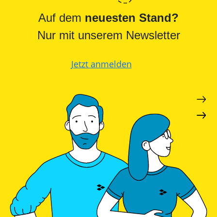
Leitfaden
Wärmepumpe
Auf dem
neuesten Stand?
PV-
Voraussetzungen
Auslegungstools
Nur mit unserem Newsletter
Wärmepumpe:
Unabhängigkeitsrechner
Wirtschaftlichkeit
berechnen
Marktstammdatenregister
Jetzt anmelden