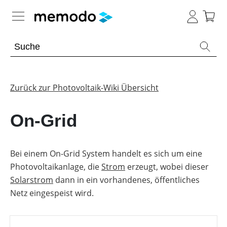
Expertenwissen
Academy
Zurück zur Photovoltaik-Wiki Übersicht
Photovoltaik-Wissen
Übersicht
On-Grid
Live
Übersicht
Webinare
Themenbereiche
Webinar
Bei einem On-Grid System handelt es sich um eine
Übersicht
Archiv
Photovoltaikanlage, die
Werkzeuge
Strom
erzeugt, wobei dieser
PV-
Webinare
E-
Anlagen
Solarstrom
dann in ein vorhandenes, öffentliches
mit
Übersicht
Learning
Sonstiges
Memodos
Übersicht
Netz eingespeist wird.
Module
Spezial
Webinare
Wissen
Übersicht
Produkt-
PV
mit
Heimspeicher
Kataloge
Wiki
Herstellern
Webinare