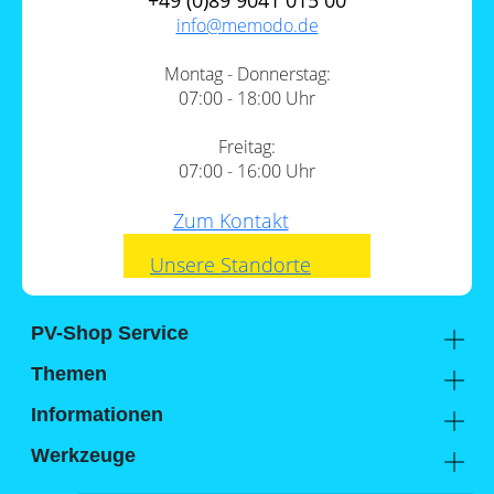
+49 (0)89 9041 015 00
info@
memodo.de
Montag - Donnerstag:
07:00 - 18:00 Uhr
Freitag:
07:00 - 16:00 Uhr
Zum Kontakt
Unsere Standorte
PV-Shop Service
Academy
Themen
Expertenwissen
Wärmepumpe und PV
Informationen
Support
Sektorenkopplung
Unternehmen
Werkzeuge
FAQs
Lohnt sich ein Gewerbespeicher?
Hier findest du uns
Memodo Vergleiche & Freigabelisten