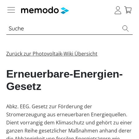
Expertenwissen
Academy
Zurück zur Photovoltaik-Wiki Übersicht
Photovoltaik-Wissen
Übersicht
Erneuerbare-Energien-
Live
Übersicht
Webinare
Gesetz
Themenbereiche
Webinar
Übersicht
Archiv
Werkzeuge
Abkz. EEG. Gesetz zur Förderung der
PV-
Webinare
E-
Anlagen
Stromerzeugung aus erneuerbaren Energiequellen.
mit
Übersicht
Sonstiges
Learning
Übersicht
Memodos
Dient vorrangig dem Klimaschutz und gehört zu einer
Module
Spezial
ganzen Reihe gesetzlicher Maßnahmen anhand derer
Produkt-
PV
Webinare
Wissen
Übersicht
Heimspeicher
Kataloge
Wiki
mit
die Abhängigkeit von fossilen Energieträgern wie