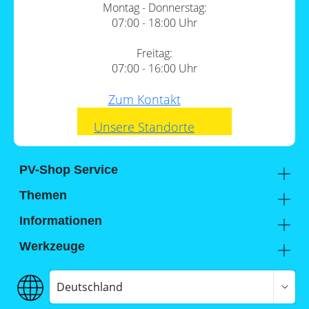
Montag - Donnerstag:
07:00 - 18:00 Uhr
Freitag:
07:00 - 16:00 Uhr
Zum Kontakt
Unsere Standorte
PV-Shop Service
Academy
Themen
Expertenwissen
Wärmepumpe und PV
Informationen
Support
Sektorenkopplung
Unternehmen
Werkzeuge
FAQs
Lohnt sich ein Gewerbespeicher?
Hier findest du uns
Memodo Vergleiche & Freigabelisten
Photovoltaik-Wiki
Jobs
Stromspeicher-Vergleich
Deutschland
Versand
Stromspeicher-Freigabeliste