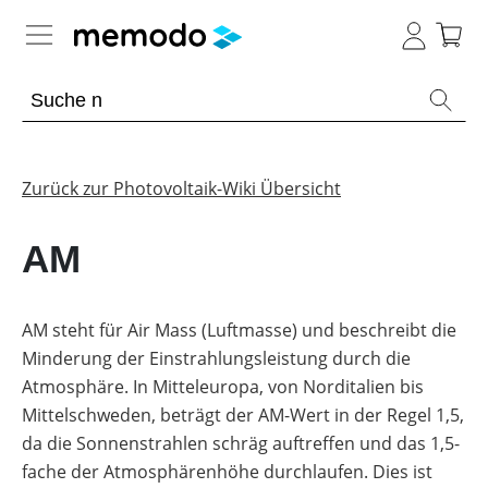
Expertenwissen
Academy
Zurück zur Photovoltaik-Wiki Übersicht
Photovoltaik-Wissen
Übersicht
AM
Live
Übersicht
Webinare
Themenbereiche
Webinar
AM steht für Air Mass (Luftmasse) und beschreibt die
Übersicht
Archiv
Minderung der Einstrahlungsleistung durch die
Werkzeuge
PV-
Webinare
E-
Anlagen
Atmosphäre. In Mitteleuropa, von Norditalien bis
mit
Übersicht
Learning
Sonstiges
Memodos
Übersicht
Mittelschweden, beträgt der AM-Wert in der Regel 1,5,
Module
Spezial
da die Sonnenstrahlen schräg auftreffen und das 1,5-
Webinare
Wissen
Übersicht
Produkt-
PV
mit
Heimspeicher
Kataloge
Wiki
fache der Atmosphärenhöhe durchlaufen. Dies ist
Herstellern
Webinare