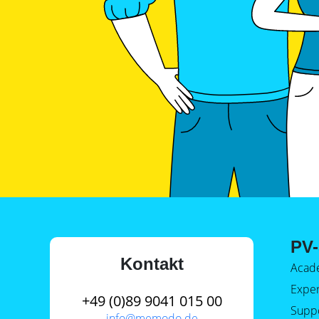
PV-
Kontakt
Acad
Expe
+49 (0)89 9041 015 00
Supp
info@
memodo.de