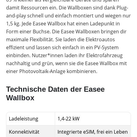
Leitfaden
damit Ressourcen ein. Die Wallboxen sind dank Plug-
Wärmepumpe
PV-
Voraussetzungen
and-play schnell und einfach montiert und wiegen nur
Auslegungstools
1,5 kg. Jede Easee Wallbox hat einen Ladepunkt in
Wärmepumpe:
Unabhängigkeitsrechner
Wirtschaftlichkeit
Form einer Buchse. Die Easee Wallboxen bringen dir
berechnen
Marktstammdatenregister
maximale Flexibilität. Sie laden die Elektroautos
effizient und lassen sich einfach in ein PV-System
einbinden. Nutzer*innen laden ihr Elektrofahrzeug
nachhaltig und grün, wenn sie die Easee Wallbox mit
einer Photovoltaik-Anlage kombinieren.
Technische Daten der Easee
Wallbox
Ladeleistung
1,4-22 kW
Konnektivität
Integrierte eSIM, frei ein Leben