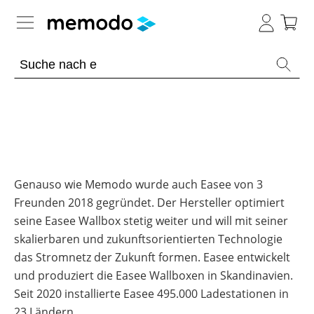
Expertenwissen
Academy
Photovoltaik-Wissen
Übersicht
Live
Gewerbe-Wissen
Übersicht
Webinare
Genauso wie Memodo wurde auch Easee von 3
Freunden 2018 gegründet. Der Hersteller optimiert
Themenbereiche
Webinar
Wärme-Wissen
Übersicht
Übersicht
Archiv
seine Easee Wallbox stetig weiter und will mit seiner
Werkzeuge
PV-
Webinare
skalierbaren und zukunftsorientierten Technologie
Themenbereiche
E-
E-Mobility
Anlagen
Übersicht
mit
Übersicht
Learning
Sonstiges
das Stromnetz der Zukunft formen. Easee entwickelt
Memodos
Übersicht
Werkzeuge
Gewerbespeicher
Module
Themenbereiche
Spezial
und produziert die Easee Wallboxen in Skandinavien.
News
Übersicht
Webinare
Wissen
Übersicht
Produkt-
PV
Seit 2020 installierte Easee 495.000 Ladestationen in
Großprojekte
Übersicht
mit
Heimspeicher
Kataloge
Wiki
Werkzeuge
Heizungs-
Herstellern
Themenbereiche
Webinare
23 Ländern.