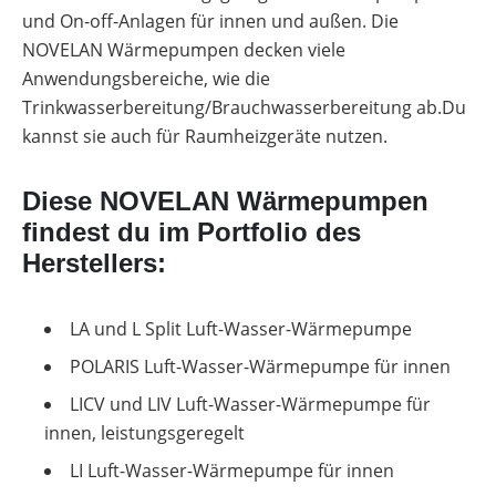
Podcast
Wärmepumpen
Gewerbespeicher-
mit
Wechselrichter
Vergleiche
Unabhängigkeitsrechner
Wärmepumpen
und On-off-Anlagen für innen und außen. Die
Übersicht
Vergleich
Memodos
Werkzeuge
&
Welt
Wallbox
Brauchwasser-
Freigabelisten
NOVELAN Wärmepumpen decken viele
Unterkonstruktionen
Sektorenkopplung
Werkzeuge
Wärmepumpen
Produkt-
Gewerbewechselrichter-
Webinare
Anwendungsbereiche, wie die
Ladestationen
Übersicht
Kataloge
Übersicht
Vergleich
mit
Förderübersicht
Heizstäbe
Herstellern
Trinkwasserbereitung/Brauchwasserbereitung ab.Du
Online-Shop
Übersicht
Produkt-
Vergleiche
Wärmepumpen
Förderungen
Alle
kannst sie auch für Raumheizgeräte nutzen.
Kataloge
Infrarotheizsysteme
&
Komplettservice
für
Werkzeuge
Unterstützung
Freigabelisten
Gewerbe-
entdecken
für
Wallbox-
Photovoltaik
PV-
deinen
/
Förderübersicht
Anlage
Deutschland
Diese NOVELAN Wärmepumpen
Installateursalltag
Ladesäulen-
mit
Alle
findest du im Portfolio des
Vergleich
Wärmepumpe
Werkzeuge
Alle
planen
entdecken
Werkzeuge
Übersicht
Herstellers:
E-
entdecken
Förderungen
Mobilität
Faktoren
Förderung
für
Memodo-
die
LA und L Split Luft-Wasser-Wärmepumpe
Vergleiche
Wärmepumpen
Alle
&
Wahl
Werkzeuge
Freigabelisten
POLARIS Luft-Wasser-Wärmepumpe für innen
entdecken
Lohnt
LICV und LIV Luft-Wasser-Wärmepumpe für
Erfassungsbögen
sich
innen, leistungsgeregelt
eine
Wallbox-
Luft-
/
LI Luft-Wasser-Wärmepumpe für innen
Wasser-
Ladesäulen-
Wärmepumpe