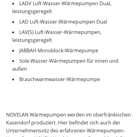
Leitfaden
LADV Luft-Wasser-Wärmepumpen Dual,
Wärmepumpe
leistungsgeregelt
PV-
Voraussetzungen
Auslegungstools
LAD Luft-Wasser-Wärmepumpen Dual
Wärmepumpe:
Unabhängigkeitsrechner
Wirtschaftlichkeit
LAV(S) Luft-Wasser-Wärmepumpen,
berechnen
Marktstammdatenregister
leistungsgeregelt
JABBAH Monoblock-Wärmepumpe
Sole-Wasser-Wärmepumpen für innen und
außen
Brauchwarmwasser-Wärmepumpe
NOVELAN Wärmepumpen werden im oberfränkischen
Kasendorf produziert. Hier befindet sich auch der
Unternehmenssitz des erfahrenen Wärmepumpen-