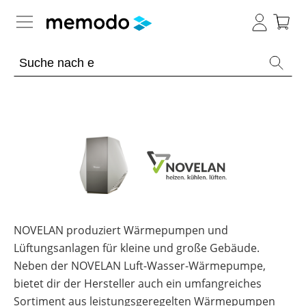
Expertenwissen
Academy
Photovoltaik-Wissen
Übersicht
Live
Gewerbe-Wissen
Übersicht
Webinare
Themenbereiche
Webinar
Wärme-Wissen
Übersicht
Übersicht
Archiv
Werkzeuge
PV-
NOVELAN produziert Wärmepumpen und
Webinare
Themenbereiche
E-
E-Mobility
Anlagen
Übersicht
mit
Übersicht
Lüftungsanlagen für kleine und große Gebäude.
Learning
Sonstiges
Memodos
Übersicht
Werkzeuge
Gewerbespeicher
Module
Neben der NOVELAN Luft-Wasser-Wärmepumpe,
Themenbereiche
Spezial
News
Übersicht
Webinare
Wissen
Übersicht
Produkt-
PV
bietet dir der Hersteller auch ein umfangreiches
Großprojekte
Übersicht
mit
Heimspeicher
Kataloge
Wiki
Werkzeuge
Heizungs-
Herstellern
Themenbereiche
Sortiment aus leistungsgeregelten Wärmepumpen
Webinare