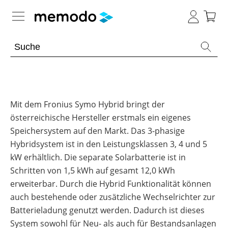
Expertenwissen
Academy
Photovoltaik-Wissen
Mit dem Fronius Symo Hybrid bringt der
Übersicht
österreichische Hersteller erstmals ein eigenes
Live
Gewerbe-Wissen
Übersicht
Speichersystem auf den Markt. Das 3-phasige
Webinare
Hybridsystem ist in den Leistungsklassen 3, 4 und 5
Themenbereiche
Webinar
Wärme-Wissen
Übersicht
Übersicht
kW erhältlich. Die separate Solarbatterie ist in
Archiv
Werkzeuge
Schritten von 1,5 kWh auf gesamt 12,0 kWh
PV-
Webinare
Themenbereiche
E-
E-Mobility
Anlagen
Übersicht
mit
Übersicht
erweiterbar. Durch die Hybrid Funktionalität können
Learning
Sonstiges
Memodos
Übersicht
Werkzeuge
Gewerbespeicher
auch bestehende oder zusätzliche Wechselrichter zur
Module
Themenbereiche
Spezial
News
Übersicht
Webinare
Wissen
Übersicht
Produkt-
PV
Batterieladung genutzt werden. Dadurch ist dieses
Großprojekte
Übersicht
mit
Heimspeicher
Kataloge
Wiki
Werkzeuge
Heizungs-
System sowohl für Neu- als auch für Bestandsanlagen
Herstellern
Themenbereiche
Webinare