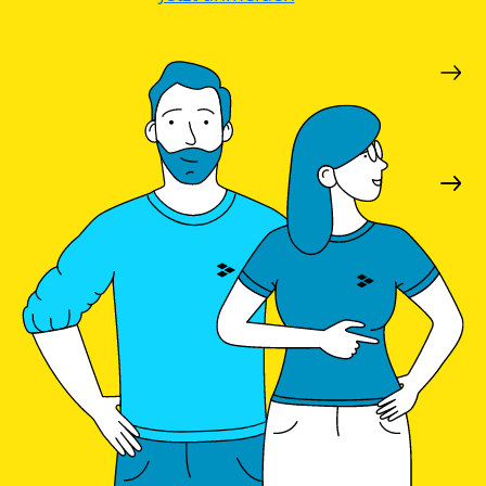
Leitfaden
Wärmepumpe
PV-
Voraussetzungen
Auslegungstools
Wärmepumpe:
Unabhängigkeitsrechner
Wirtschaftlichkeit
berechnen
Marktstammdatenregister