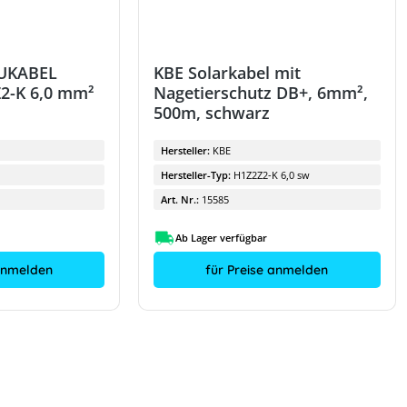
LUKABEL
KBE Solarkabel mit
Z2-K 6,0 mm²
Nagetierschutz DB+, 6mm²,
500m, schwarz
Hersteller:
KBE
Hersteller-Typ:
H1Z2Z2-K 6,0 sw
Art. Nr.:
15585
Ab Lager verfügbar
 anmelden
für Preise anmelden