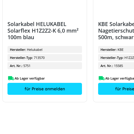
Solarkabel HELUKABEL
KBE Solarkabe
Solarflex H1Z2Z2-K 6,0 mm²
Nagetierschu
100m blau
500m, schwar
Hersteller:
Helukabel
Hersteller:
KBE
Hersteller-Typ:
713570
Hersteller-Typ:
H1Z2Z
Art. Nr.:
5751
Art. Nr.:
15585
Ab Lager verfügbar
Ab Lager verfügba
für Preise anmelden
für Prei