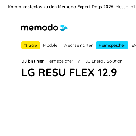
vigation springen
Zur Navigation der B2B-Plattform springen
Komm kostenlos zu den Memodo Expert Days 2026:
Messe mit 
% Sale
Module
Wechselrichter
Heimspeicher
E
Du bist hier
Heimspeicher
LG Energy Solution
LG RESU FLEX 12.9