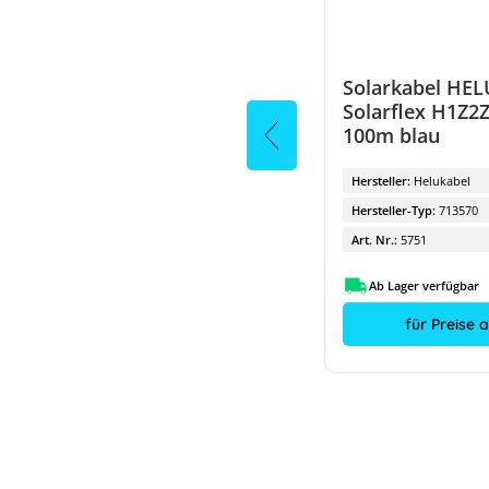
KBE Solarkabel mit
Solarkabel HE
Nagetierschutz DB+, 6mm²,
Solarflex H1Z2
500m, schwarz
100m blau
Hersteller:
KBE
Hersteller:
Helukabel
Hersteller-Typ:
H1Z2Z2-K 6,0 sw
Hersteller-Typ:
713570
Art. Nr.:
15585
Art. Nr.:
5751
Ab Lager verfügbar
Ab Lager verfügbar
für Preise anmelden
für Preise